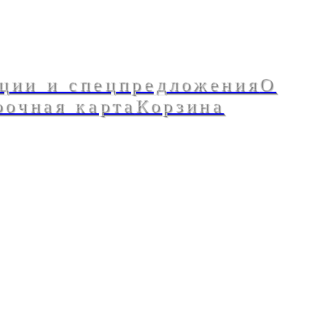
ции и спецпредложения
О
рочная карта
Корзина