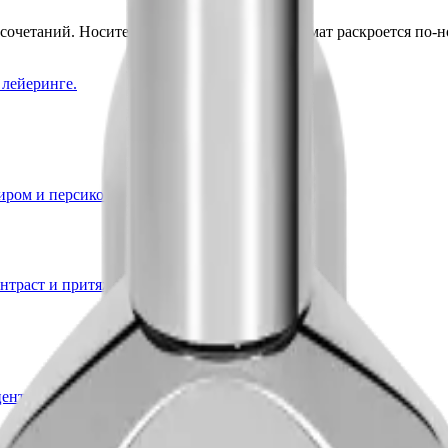
сочетаний. Носите соло или лейеринг — аромат раскроется по-н
 лейеринге.
ром и персиком.
нтраст и притяжение.
ентами кожи и табака.