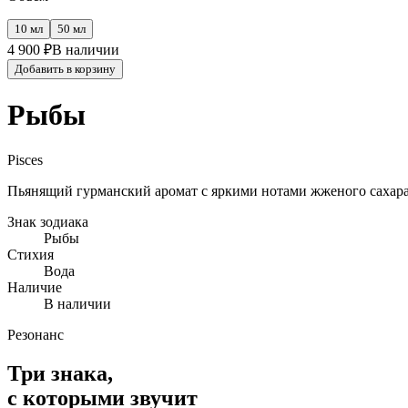
10 мл
50 мл
4 900
₽
В наличии
Добавить в корзину
Рыбы
Pisces
Пьянящий гурманский аромат с яркими нотами жженого сахара,
Знак зодиака
Рыбы
Стихия
Вода
Наличие
В наличии
Резонанс
Три знака,
с которыми звучит