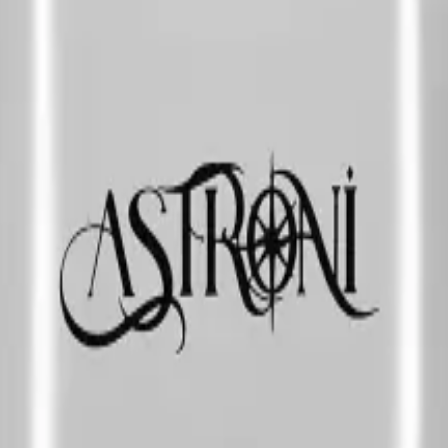
м, музыкантам, психологам, кинокритикам, парфюмерам. Тем, кт
Хорошо подойдёт женщине-Рыбе как ритуальный вечерний выбор.
манские базы активируются теплом тела и пульсом.
ю глубину. Со Скорпионом получите контрастную мистическую же
е минимум: жжёный сахар может звучать тяжело в жару.
ces
нили, карамели, шоколада, пралине, сахара. Гурманские аромат