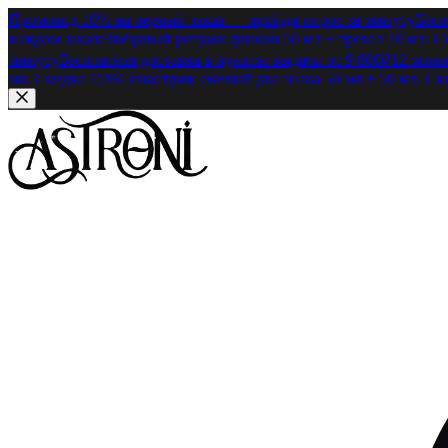
Промокод 10% на первый заказ — пройди опрос за минуту
Бесп
каждом заказе
Звёздный ритуал: флакон 50 мл + тревел 10 мл. 
минуту
Бесплатная доставка в пункты выдачи от 9 800₽
12 моле
мл. Скидка 15%
Синастрия: смешай два знака 50 мл + 50 мл. С
Перейти к содержимому