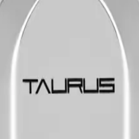
ополнение.
нсами.
о знаку зодиака
 мистический, с яркими нотами жжёного сахара, ликёра и пралин
р Пименто. Сердцем работают ореховое пралине, болгарская роз
пионом получится драматический женский союз воды.
мл, флакон с хромовой крышкой и глянцевой гравировкой ASTRON