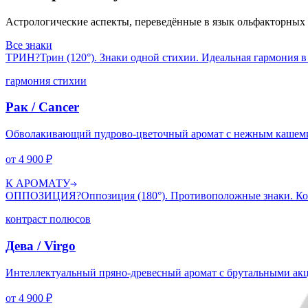
Астрологические аспекты, переведённые в язык ольфакторных 
Все знаки
ТРИН
?
Трин (120°). Знаки одной стихии. Идеальная гармония в
гармония стихии
Рак
/
Cancer
Обволакивающий пудрово-цветочный аромат с нежным кашеми
от
4 900
₽
К АРОМАТУ
ОППОЗИЦИЯ
?
Оппозиция (180°). Противоположные знаки. Ко
контраст полюсов
Дева
/
Virgo
Интеллектуальный пряно-древесный аромат с брутальными акц
от
4 900
₽