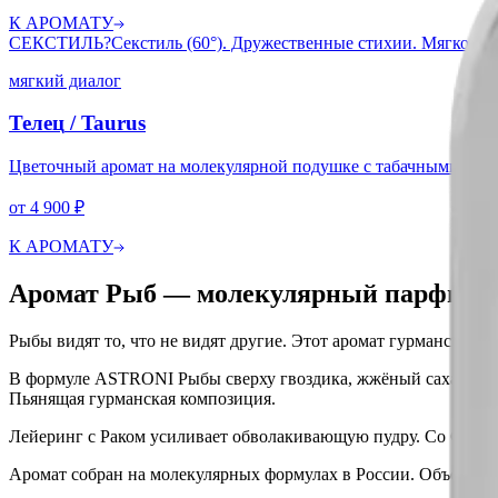
К АРОМАТУ
СЕКСТИЛЬ
?
Секстиль (60°). Дружественные стихии. Мягкое д
мягкий диалог
Телец
/
Taurus
Цветочный аромат на молекулярной подушке с табачными нюа
от
4 900
₽
К АРОМАТУ
Аромат Рыб — молекулярный парфюм п
Рыбы видят то, что не видят другие. Этот аромат гурманский,
В формуле ASTRONI Рыбы сверху гвоздика, жжёный сахар и ликё
Пьянящая гурманская композиция.
Лейеринг с Раком усиливает обволакивающую пудру. Со Скор
Аромат собран на молекулярных формулах в России. Объём 50 