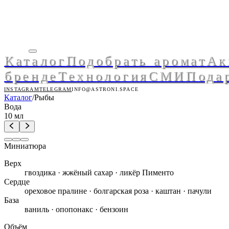
Каталог
Подобрать аромат
Ак
бренде
Технология
СМИ
Пода
INSTAGRAM
TELEGRAM
INFO@ASTRONI.SPACE
Каталог
/
Рыбы
Вода
10 мл
Миниатюра
Верх
гвоздика · жжёный сахар · ликёр Пименто
Сердце
ореховое пралине · болгарская роза · каштан · пачули
База
ваниль · опопонакс · бензоин
Объём