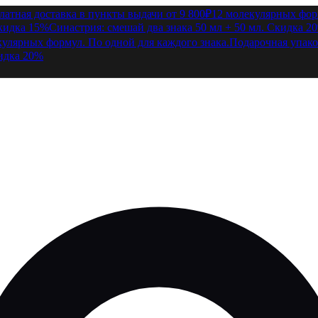
латная доставка в пункты выдачи от 9 800₽
12 молекулярных форм
Скидка 15%
Синастрия: смешай два знака 50 мл + 50 мл. Скидка 2
кулярных формул. По одной для каждого знака.
Подарочная упако
кидка 20%