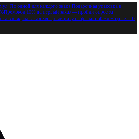
ул. По одной для каждого знака.
Подарочная упаковка в
0%
Промокод 10% на первый заказ — пройди опрос за
вка в каждом заказе
Звёздный ритуал: флакон 50 мл + тревел 10