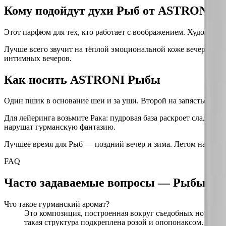
Кому подойдут духи Рыб от ASTRONI
Этот парфюм для тех, кто работает с воображением. Художника
Лучше всего звучит на тёплой эмоциональной коже вечером. 
интимных вечеров.
Как носить ASTRONI Рыбы
Один пшик в основание шеи и за уши. Второй на запястье. Гур
Для лейеринга возьмите Рака: пудровая база раскроет сладку
нарушат гурманскую фантазию.
Лучшее время для Рыб — поздний вечер и зима. Летом наносит
FAQ
Часто задаваемые вопросы —
Рыбы
Pis
Что такое гурманский аромат?
Это композиция, построенная вокруг съедобных нот: ва
такая структура подкреплена розой и опопонаксом.