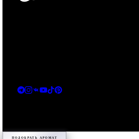
Молекулярная парфюмерия
МАГАЗИН
Перейти в магазин
info@astroni.space
+7 (916) 002-89-99
НАВИГАЦИЯ
Главная
Каталог
Найти аромат
Гайд
О бренде
Корзина
СВЯЗАТЬСЯ
РЕКВИЗИТЫ
ИП Голубова Н.С. · ИНН 770408908226 · ОГРНИП 3237746
©
2026
ASTRONI
TG
IG
VK
YT
TT
PIN
ПОДОБРАТЬ АРОМАТ