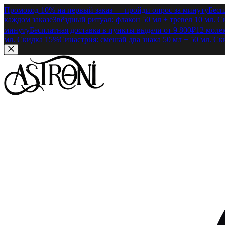
Промокод 10% на первый заказ — пройди опрос за минуту
Бесп
каждом заказе
Звёздный ритуал: флакон 50 мл + тревел 10 мл. 
минуту
Бесплатная доставка в пункты выдачи от 9 800₽
12 моле
мл. Скидка 15%
Синастрия: смешай два знака 50 мл + 50 мл. С
Перейти к содержимому