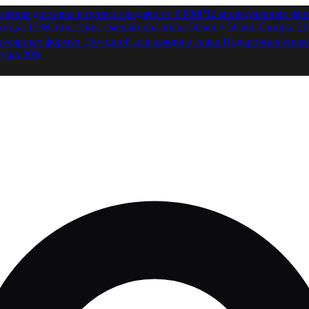
латная доставка в пункты выдачи от 9 800₽
12 молекулярных форм
Скидка 15%
Синастрия: смешай два знака 50 мл + 50 мл. Скидка 2
кулярных формул. По одной для каждого знака.
Подарочная упако
кидка 20%