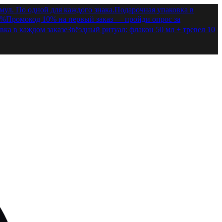
ул. По одной для каждого знака.
Подарочная упаковка в
0%
Промокод 10% на первый заказ — пройди опрос за
вка в каждом заказе
Звёздный ритуал: флакон 50 мл + тревел 10