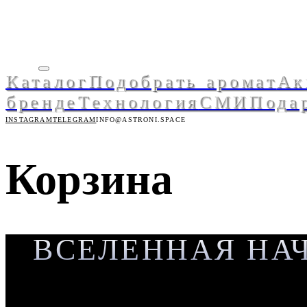
Каталог
Подобрать аромат
Ак
бренде
Технология
СМИ
Пода
INSTAGRAM
TELEGRAM
INFO@ASTRONI.SPACE
Корзина
ВСЕЛЕННАЯ НАЧ
12 молекулярных формул. 12 знаков зодиака. 