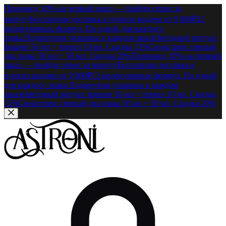
Промокод 10% на первый заказ — пройди опрос за
минуту
Бесплатная доставка в пункты выдачи от 9 800₽
12
молекулярных формул. По одной для каждого
знака.
Подарочная упаковка в каждом заказе
Звёздный ритуал:
флакон 50 мл + тревел 10 мл. Скидка 15%
Синастрия: смешай
два знака 50 мл + 50 мл. Скидка 20%
Промокод 10% на первый
заказ — пройди опрос за минуту
Бесплатная доставка в
пункты выдачи от 9 800₽
12 молекулярных формул. По одной
для каждого знака.
Подарочная упаковка в каждом
заказе
Звёздный ритуал: флакон 50 мл + тревел 10 мл. Скидка
15%
Синастрия: смешай два знака 50 мл + 50 мл. Скидка 20%
Перейти к содержимому