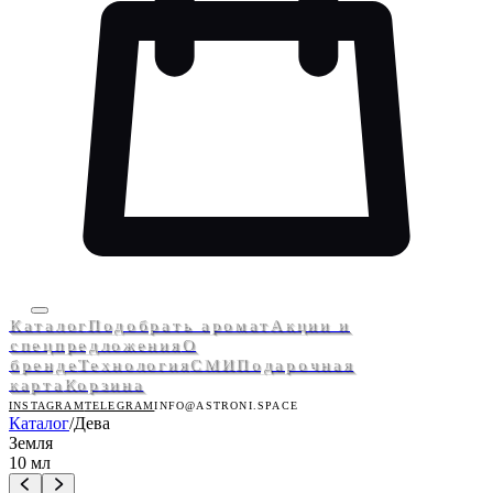
Каталог
Подобрать аромат
Акции и
спецпредложения
О
бренде
Технология
СМИ
Подарочная
карта
Корзина
INSTAGRAM
TELEGRAM
INFO@ASTRONI.SPACE
Каталог
/
Дева
Земля
10 мл