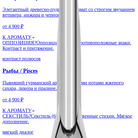
Элегантный древесно-пудровый аромат со строгим звучанием
ветивера, инжира и черного чая.
от
4 900
₽
К АРОМАТУ
ОППОЗИЦИЯ
?
Оппозиция (180°). Противоположные знаки.
Контраст и притяжение.
контраст полюсов
Рыбы
/
Pisces
Пьянящий гурманский аромат с яркими нотами жженого
сахара, ликера и пралине.
от
4 900
₽
К АРОМАТУ
СЕКСТИЛЬ
?
Секстиль (60°). Дружественные стихии. Мягкое
дополнение.
мягкий диалог