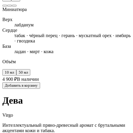
Миниатюра
Верх
лабданум
Сердце
табак · чёрный перец · герань · мускатный орех · имбирь
· гвоздика
База
ладан · мирт · кожа
Объём
10 мл
50 мл
4 900
₽
В наличии
Добавить в корзину
Дева
Virgo
Интеллектуальный пряно-древесный аромат с брутальными
акцентами кожи и табака.