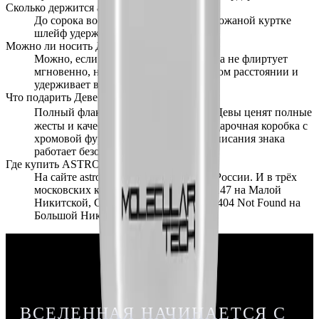
Сколько держится аромат?
До сорока восьми часов на коже. На кожаной куртке
шлейф удерживается неделями.
Можно ли носить Деву на свидание?
Можно, если свидание серьёзное. Дева не флиртует
мгновенно, но раскрывается на близком расстоянии и
удерживает внимание.
Что подарить Деве из ASTRONI?
Полный флакон 50 мл за 13 900 ₽ — Девы ценят полные
жесты и качественные предметы. Подарочная коробка с
хромовой фурнитурой и карточкой описания знака
работает безотказно.
Где купить ASTRONI Дева?
На сайте astroni.space с доставкой по России. И в трёх
московских концепт-сторах: WOSK1147 на Малой
Никитской, CAB в Подкопаевском и 404 Not Found на
Большой Никитской.
ВСЕЛЕННАЯ НАЧИНАЕТСЯ С