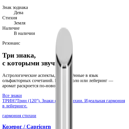
Знак зодиака
Дева
Стихия
Земля
Наличие
В наличии
Резонанс
Три знака,
с которыми звучит
Астрологические аспекты, переведённые в язык
ольфакторных сочетаний. Носите соло или лейеринг —
аромат раскроется по-новому.
Все знаки
ТРИН
?
Трин (120°). Знаки одной стихии. Идеальная гармония
в лейеринге.
гармония стихии
Козерог
/
Capricorn