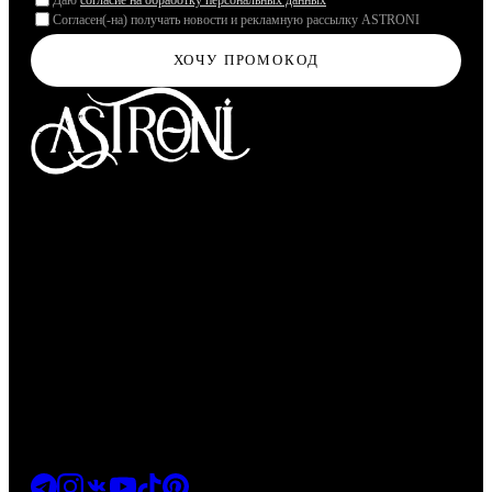
Даю
согласие на обработку персональных данных
Согласен(-на) получать новости и рекламную рассылку ASTRONI
ХОЧУ ПРОМОКОД
Молекулярная парфюмерия
МАГАЗИН
Перейти в магазин
info@astroni.space
+7 (916) 002-89-99
НАВИГАЦИЯ
Главная
Каталог
Найти аромат
Гайд
О бренде
Корзина
СВЯЗАТЬСЯ