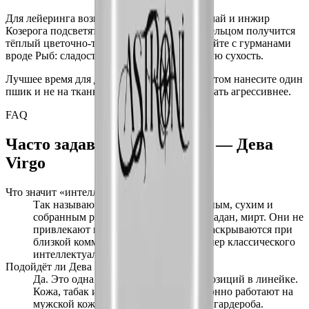
Для лейеринга возьмите Козерога: чёрный чай и инжир
Козерога подсветят пряную базу Девы. С Тельцом получится
тёплый цветочно-табачный союз. Не сочетайте с гурманами
вроде Рыб: сладость размоет интеллигентную сухость.
Лучшее время для Девы — осень и зима. Летом нанесите один
пшик и не на ткань: специи в жаре могут стать агрессивнее.
FAQ
Часто задаваемые вопросы —
Дева
Virgo
Что значит «интеллектуальный» аромат?
Так называют композиции с прохладным, сухим и
собранным рисунком: специи, кожа, ладан, мирт. Они не
привлекают внимание сладостью, а раскрываются при
близкой коммуникации. Дева — пример классического
интеллектуального аромата.
Подойдёт ли Дева мужчинам?
Да. Это одна из самых мужских композиций в линейке.
Кожа, табак и чёрный перец традиционно работают на
мужской коже как часть формального гардероба.