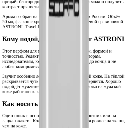
придаёт благородный шлейф. С Близнецами можно получить
контраст пряности и шипра.
Аромат собран на молекулярных формулах в России. Объём
50 мл, флакон с хромовой крышкой и глянцевой гравировкой
ASTRONI. Travel 10 мл для сумки.
Кому подойдут духи Девы от ASTRONI
Этот парфюм для тех, кто работает с текстом, формой и
точностью. Редакторам, кураторам, архитекторам,
исследователям, юристам. Тем, кто доводит до конца и не
любит компромиссов.
Звучит особенно ясно на сухой и прохладной коже. На тёплой
раскрывается чуть быстрее, но рисунок не теряется. Хорошо
подойдёт мужчине-Деве: пряные специи и кожа на мужской
коже работают как старая дорогая книга.
Как носить ASTRONI Дева
Один пшик в основание шеи. Второй на воротник или на
лацкан жакета. Кожаные ноты раскрываются ровнее на ткани,
чем на коже.