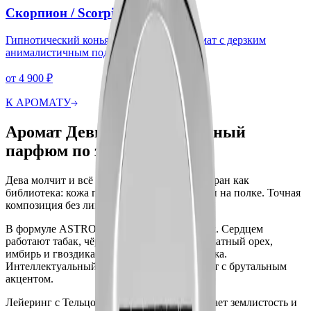
Скорпион
/
Scorpio
Гипнотический коньячно-древесный аромат с дерзким
анималистичным подтоном.
от
4 900
₽
К АРОМАТУ
Аромат Девы — молекулярный
парфюм по знаку зодиака
Дева молчит и всё помнит. Этот аромат собран как
библиотека: кожа переплётов, табак, специи на полке. Точная
композиция без лишнего жеста.
В формуле ASTRONI Дева сверху лабданум. Сердцем
работают табак, чёрный перец, герань, мускатный орех,
имбирь и гвоздика. В базе ладан, мирт и кожа.
Интеллектуальный пряно-древесный аромат с брутальным
акцентом.
Лейеринг с Тельцом или Козерогом усиливает землистость и