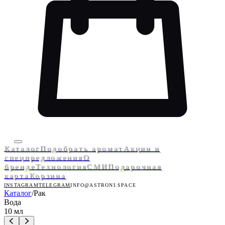
Каталог
Подобрать аромат
Акции и
спецпредложения
О
бренде
Технология
СМИ
Подарочная
карта
Корзина
INSTAGRAM
TELEGRAM
INFO@ASTRONI.SPACE
Каталог
/
Рак
Вода
10 мл