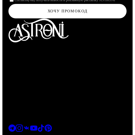
Согласен(-на) получать новости и рекламную рассылку ASTRONI
ХОЧУ ПРОМОКОД
Молекулярная парфюмерия
МАГАЗИН
Перейти в магазин
info@astroni.space
+7 (916) 002-89-99
НАВИГАЦИЯ
Главная
Каталог
Найти аромат
Гайд
О бренде
Корзина
СВЯЗАТЬСЯ