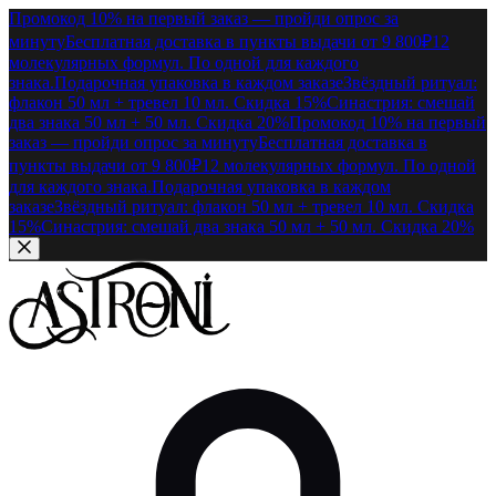
Промокод 10% на первый заказ — пройди опрос за
минуту
Бесплатная доставка в пункты выдачи от 9 800₽
12
молекулярных формул. По одной для каждого
знака.
Подарочная упаковка в каждом заказе
Звёздный ритуал:
флакон 50 мл + тревел 10 мл. Скидка 15%
Синастрия: смешай
два знака 50 мл + 50 мл. Скидка 20%
Промокод 10% на первый
заказ — пройди опрос за минуту
Бесплатная доставка в
пункты выдачи от 9 800₽
12 молекулярных формул. По одной
для каждого знака.
Подарочная упаковка в каждом
заказе
Звёздный ритуал: флакон 50 мл + тревел 10 мл. Скидка
15%
Синастрия: смешай два знака 50 мл + 50 мл. Скидка 20%
Перейти к содержимому