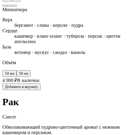
Миниатюра
Верх
бергамот · слива · нероли · пудра
Сердце
кашемир · иланг-иланг · тубероза · персик · цветок
апельсина
База
ветивер · мускус · сандал · ваниль
Объём
10 мл
50 мл
4 900
₽
В наличии
Добавить в корзину
Рак
Cancer
Обволакивающий пудрово-цветочный аромат с нежным
кашемиром и персиком.