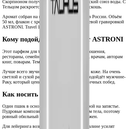
Скорпионом получится драматический женский союз воды. С
Тельцом раскроется домашняя сенсорная роскошь.
Аромат собран на молекулярных формулах в России. Объём
50 мл, флакон с хромовой крышкой и глянцевой гравировкой
ASTRONI. Travel 10 мл для сумки.
Кому подойдут духи Рака от ASTRONI
Этот парфюм для тех, кто строит. Дома, отношения,
рестораны, семейные ритуалы. Психологам, врачам, авторам
книг, поварам. Тем, кто умеет слушать.
Лучше всего звучит на тёплой женственной коже. На очень
светлой и сухой раскрывается медленнее. Подойдёт мужчине-
Раку, который ценит уют дома больше публичных побед.
Как носить ASTRONI Рак
Один пшик в основание шеи и за уши. Второй на запястье.
Пудровые композиции активируются теплом тела, поэтому
ровный обильный пшик в одну точку не нужен.
Для лейеринга возьмите Рыбы: ваниль и пралине усилят