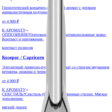
Гипнотический коньячно-древесный аромат с дерзким
анималистичным подтоном.
от
4 900
₽
К АРОМАТУ
ОППОЗИЦИЯ
?
Оппозиция (180°). Противоположные знаки.
Контраст и притяжение.
контраст полюсов
Козерог
/
Capricorn
Элегантный древесно-пудровый аромат со строгим звучанием
ветивера, инжира и черного чая.
от
4 900
₽
К АРОМАТУ
СЕКСТИЛЬ
?
Секстиль (60°). Дружественные стихии. Мягкое
дополнение.
мягкий диалог