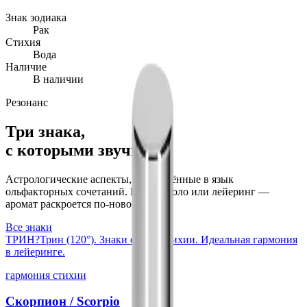
Знак зодиака
Рак
Стихия
Вода
Наличие
В наличии
Резонанс
Три знака,
с которыми звучит
Астрологические аспекты, переведённые в язык
ольфакторных сочетаний. Носите соло или лейеринг —
аромат раскроется по-новому.
Все знаки
ТРИН
?
Трин (120°). Знаки одной стихии. Идеальная гармония
в лейеринге.
гармония стихии
Скорпион
/
Scorpio