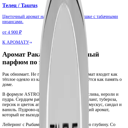
Телец
/
Taurus
Цветочный аромат на молекулярной подушке с табачными
нюансами.
от
4 900
₽
К АРОМАТУ
Аромат Рака — молекулярный
парфюм по знаку зодиака
Рак обнимает. Не громко, не сразу. Этот аромат входит как
тёплое одеяло из кашемира и пудры. И остаётся как память о
доме.
В формуле ASTRONI Рак сверху бергамот, слива, нероли и
пудра. Сердцем работают кашемир, иланг-иланг, тубероза,
персик и цветок апельсина. В базе ветивер, мускус, сандал и
ваниль. Пудрово-цветочный обволакивающий аромат,
который не выходит из кожи.
Лейеринг с Рыбами усиливает мечтательную глубину. Со