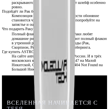
раскрываются медленно и удерживают шлейф особенно
ровно.
Подойдёт ли Рак беременным?
Композиция мягкая, но при беременности обоняние
становится чувствительным. Сначала попробуйте на
запястье и оцените переносимость.
Что подарить Раку из ASTRONI?
Полный флакон 50 мл за 13 900 ₽ — Раки любят
домашние ритуалы и охотно встраивают полный флакон
в утренний ритуал. Сет трёх знаков воды (Рак,
Скорпион, Рыбы) даст возможность лейеринга.
Где купить ASTRONI Рак?
На сайте astroni.space с доставкой по России. И в трёх
московских концепт-сторах: WOSK1147 на Малой
Никитской, CAB в Подкопаевском и 404 Not Found на
Большой Никитской.
ВСЕЛЕННАЯ НАЧИНАЕТСЯ С
ТЕБЯ