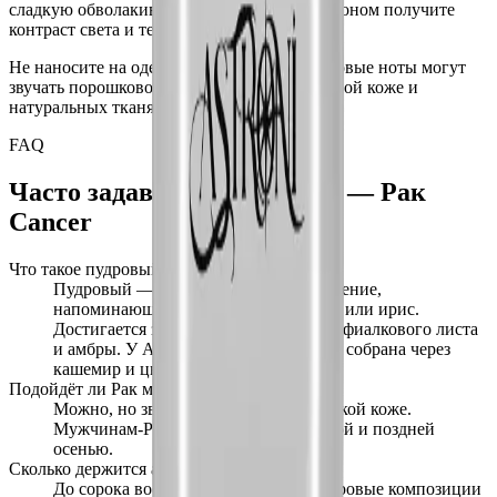
сладкую обволакивающую базу. Со Скорпионом получите
контраст света и тени.
Не наносите на одежду из синтетики: пудровые ноты могут
звучать порошково. Лучше работает на тёплой коже и
натуральных тканях.
FAQ
Часто задаваемые вопросы —
Рак
Cancer
Что такое пудровый аромат?
Пудровый — это ольфакторное ощущение,
напоминающее косметическую пудру или ирис.
Достигается за счёт ирисового корня, фиалкового листа
и амбры. У ASTRONI Рак пудровость собрана через
кашемир и цветок апельсина.
Подойдёт ли Рак мужчинам?
Можно, но звучит мягче, чем на женской коже.
Мужчинам-Ракам особенно идёт зимой и поздней
осенью.
Сколько держится аромат?
До сорока восьми часов на коже. Пудровые композиции