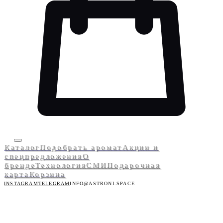
Каталог
Подобрать аромат
Акции и
спецпредложения
О
бренде
Технология
СМИ
Подарочная
карта
Корзина
INSTAGRAM
TELEGRAM
INFO@ASTRONI.SPACE