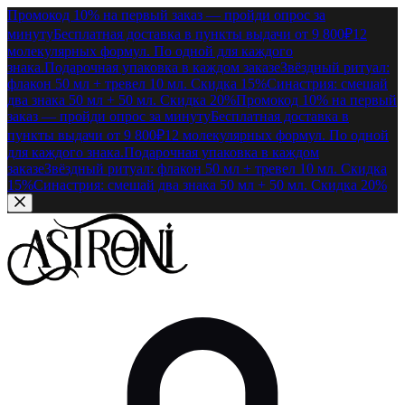
Промокод 10% на первый заказ — пройди опрос за
минуту
Бесплатная доставка в пункты выдачи от 9 800₽
12
молекулярных формул. По одной для каждого
знака.
Подарочная упаковка в каждом заказе
Звёздный ритуал:
флакон 50 мл + тревел 10 мл. Скидка 15%
Синастрия: смешай
два знака 50 мл + 50 мл. Скидка 20%
Промокод 10% на первый
заказ — пройди опрос за минуту
Бесплатная доставка в
пункты выдачи от 9 800₽
12 молекулярных формул. По одной
для каждого знака.
Подарочная упаковка в каждом
заказе
Звёздный ритуал: флакон 50 мл + тревел 10 мл. Скидка
15%
Синастрия: смешай два знака 50 мл + 50 мл. Скидка 20%
Перейти к содержимому