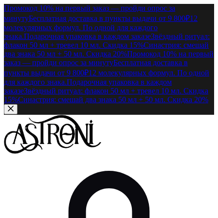
Промокод 10% на первый заказ — пройди опрос за
минуту
Бесплатная доставка в пункты выдачи от 9 800₽
12
молекулярных формул. По одной для каждого
знака.
Подарочная упаковка в каждом заказе
Звёздный ритуал:
флакон 50 мл + тревел 10 мл. Скидка 15%
Синастрия: смешай
два знака 50 мл + 50 мл. Скидка 20%
Промокод 10% на первый
заказ — пройди опрос за минуту
Бесплатная доставка в
пункты выдачи от 9 800₽
12 молекулярных формул. По одной
для каждого знака.
Подарочная упаковка в каждом
заказе
Звёздный ритуал: флакон 50 мл + тревел 10 мл. Скидка
15%
Синастрия: смешай два знака 50 мл + 50 мл. Скидка 20%
Перейти к содержимому