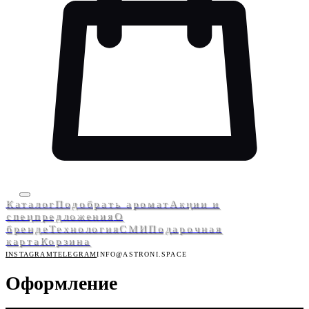
Каталог
Подобрать аромат
Акции и
спецпредложения
О
бренде
Технология
СМИ
Подарочная
карта
Корзина
INSTAGRAM
TELEGRAM
INFO@ASTRONI.SPACE
Оформление